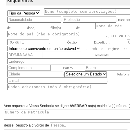
Requerente:
,
, nascid
de idade, filho(a) de
,
CPF ou CN
,
Órgão Expedidor:
,
sob o regime d
,
,
resident
, Bairro:
/
, Telef
, Da
Vem requerer a Vossa Senhoria se digne
AVERBAR
na(s) matrícula(s) número(
desse Registro a divórcio de