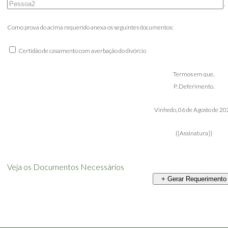
.
Como prova do acima requerido anexa os seguintes documentos:
Certidão de casamento com averbação do divórcio
Termos em que,
P. Deferimento.
Vinhedo,
06 de Agosto de 20
{[Assinatura]}
Veja os Documentos Necessários
+ Gerar Requerimento