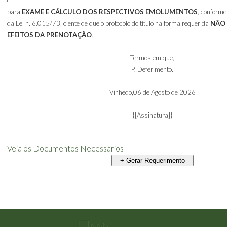
para
EXAME E CÁLCULO DOS RESPECTIVOS EMOLUMENTOS
, conforme
da Lei n. 6.015/73, ciente de que o protocolo do título na forma requerida
NÃO
EFEITOS DA PRENOTAÇÃO
.
Termos em que,
P. Deferimento.
Vinhedo,
06 de Agosto de 2026
{[Assinatura]}
Veja os Documentos Necessários
+ Gerar Requerimento