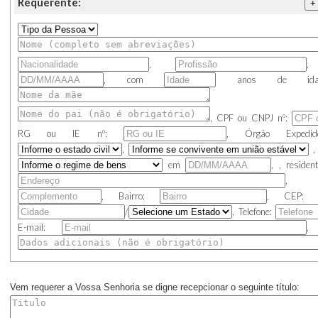
Requerente:
+
,
,
, com
anos de idade
,
CPF ou CNPJ
nº:
RG ou IE
nº:
,
Órgão Exped
,
em
,
,
residen
,
, Bairro:
, CEP
/
, Telefone:
E-mail:
, 
Vem requerer a Vossa Senhoria se digne recepcionar o seguinte título: