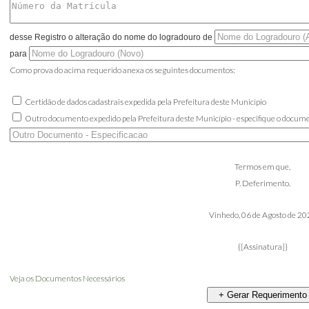
desse Registro o alteração do nome do logradouro de
para
Como prova do acima requerido anexa os seguintes documentos:
Certidão de dados cadastrais expedida pela Prefeitura deste Município
Outro documento expedido pela Prefeitura deste Município - especifique o docum
Termos em que,
P. Deferimento.
Vinhedo,
06 de Agosto de 20
{[Assinatura]}
Veja os Documentos Necessários
+ Gerar Requerimento