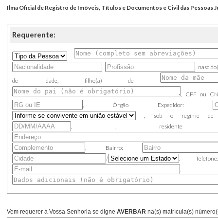
Ilma Oficial de Registro de Imóveis, Títulos e Documentos e Civil das Pessoas
Requerente:
,
, nascid
de idade, filho(a) de
,
CPF ou CN
,
Órgão Expedidor:
,
sob o regime d
,
,
resident
, Bairro:
/
, Telef
, Da
Vem requerer a Vossa Senhoria se digne
AVERBAR
na(s) matrícula(s) número(