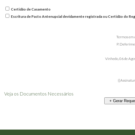
Certidão de Casamento
Escritura de Pacto Antenupcial devidamente registrada ou Certidão do Reg
Termos em 
P. Deferime
Vinhedo,
06 de Ago
{[Assinatur
Veja os Documentos Necessários
+ Gerar Reque