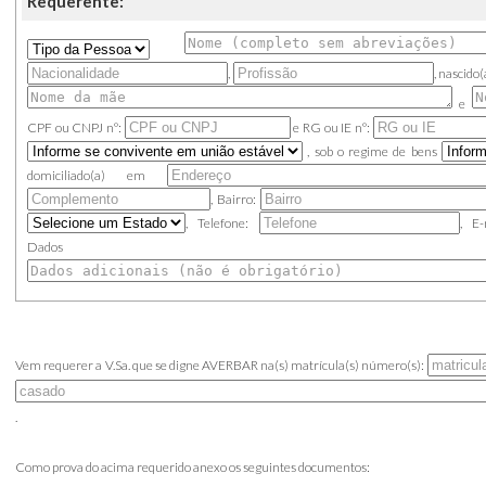
Requerente:
,
, nascido
e
CPF ou CNPJ
nº:
e
RG ou IE
nº:
,
sob o regime de bens
domiciliado(a) em
, Bairro:
, Telefone:
, E
Dados Ad
Vem requerer a V.Sa. que se digne AVERBAR na(s) matrícula(s) número(s):
.
Como prova do acima requerido anexo os seguintes documentos: