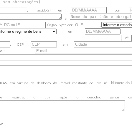
, nascido(a) em
, com
e
º:
,
Órgão Expedidor:
,
em
, nº
, CEP:
em
mail:
AS, em virtude de desdobro do imóvel constante do lote nº
 Registro, o qual após o desdobro gerou os lo
s: