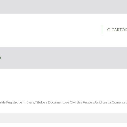
O CARTÓ
o
al de Registro de Imóveis, Títulos e Documentos e Civil das Pessoas Jurídicas da Comarca