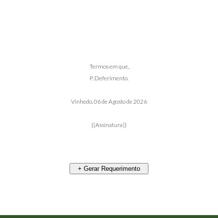
Termos em que,
P. Deferimento.
Vinhedo,
06 de Agosto de 2026
{[Assinatura]}
+ Gerar Requerimento