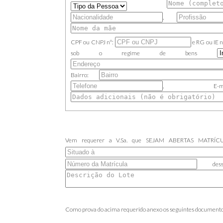
,
CPF ou CNPJ
nº:
e
RG ou IE
n
sob o regime de bens
Bairro:
, E-
Vem requerer a V.Sa. que SEJAM ABERTAS MATRÍCUL
desse
Como prova do acima requerido anexo os seguintes documento