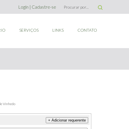
Login
|
Cadastre-se
RIO
SERVIÇOS
LINKS
CONTATO
 de Vinhedo
+ Adicionar requerente