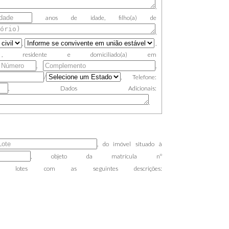
,
anos de idade, filho(a) de
,
,
,
,
,
residente e domiciliado(a) em
,
,
/
, Telefone:
, Dados Adicionais:
.
, do imóvel situado à
, objeto da matrícula nº
tes com as seguintes descrições: